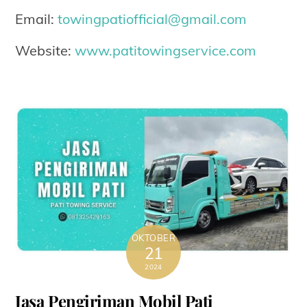
Email:
towingpatiofficial@gmail.com
Website:
www.patitowingservice.com
OKTOBER
21
2024
Jasa Pengiriman Mobil Pati