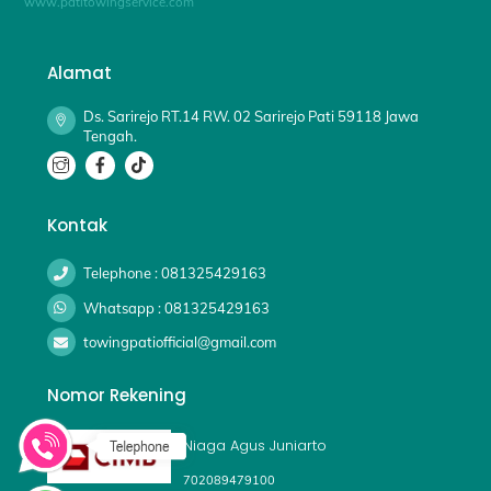
www.patitowingservice.com
Alamat
Ds. Sarirejo RT.14 RW. 02 Sarirejo Pati 59118 Jawa
Tengah.
Kontak
Telephone : 081325429163
Whatsapp : 081325429163
towingpatiofficial@gmail.com
Nomor Rekening
Niaga Agus Juniarto
702089479100