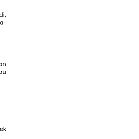
i,
wa-
an
au
ek