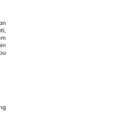
an
i,
am
in
pu
ng