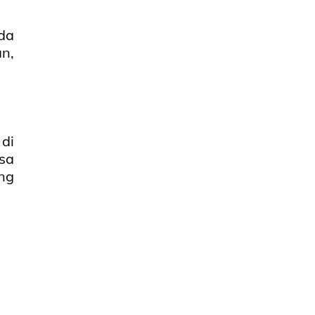
da
n,
di
sa
ng