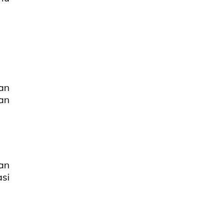
an
an
an
si