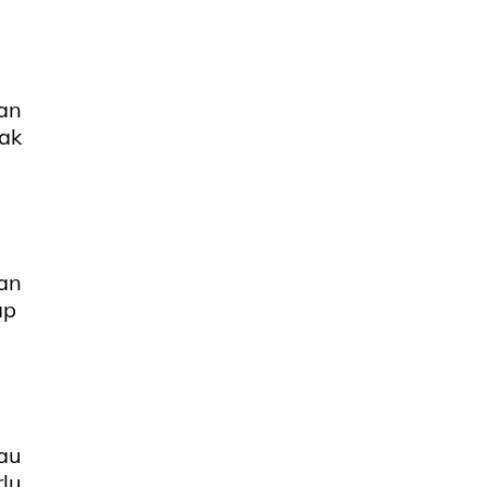
an
ak
an
ap
au
lu