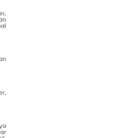
n.
an
al
an
r,
aya
ar
il.