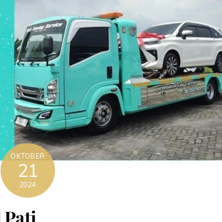
OKTOBER
21
2024
 Pati