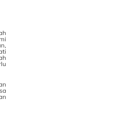
ah
mi
n,
ti
ah
lu
an
sa
an