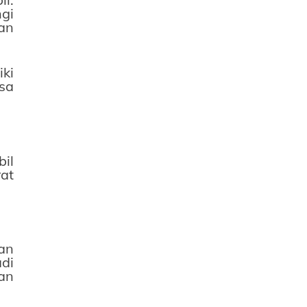
gi
an
ki
sa
il
at
an
adi
an