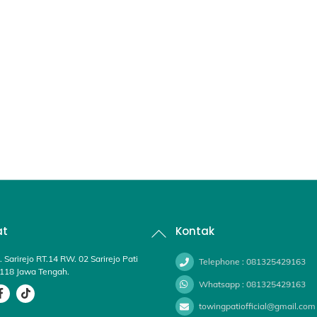
Back
at
Kontak
To
Top
. Sarirejo RT.14 RW. 02 Sarirejo Pati
Telephone : 081325429163
118 Jawa Tengah.
Whatsapp : 081325429163
towingpatiofficial@gmail.com