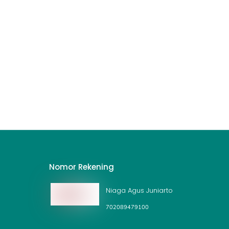
Nomor Rekening
Niaga Agus Juniarto
702089479100