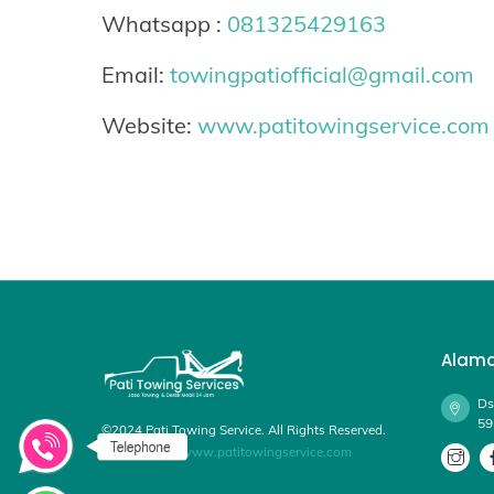
Whatsapp :
081325429163
Email:
towingpatiofficial@gmail.com
Website:
www.patitowingservice.com
Alam
Ds
59
©2024 Pati Towing Service. All Rights Reserved.
Published by
www.patitowingservice.com