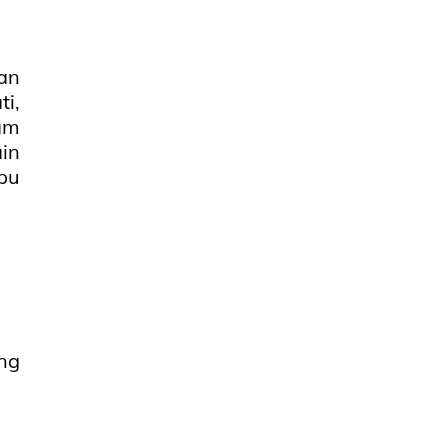
an
i,
am
in
pu
ng