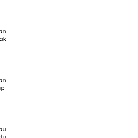
an
ak
an
ap
au
lu