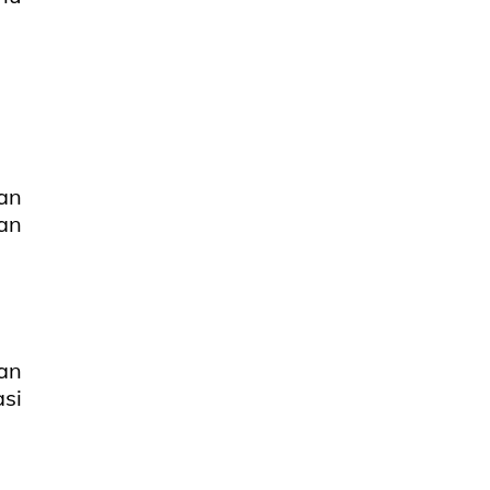
an
an
an
si