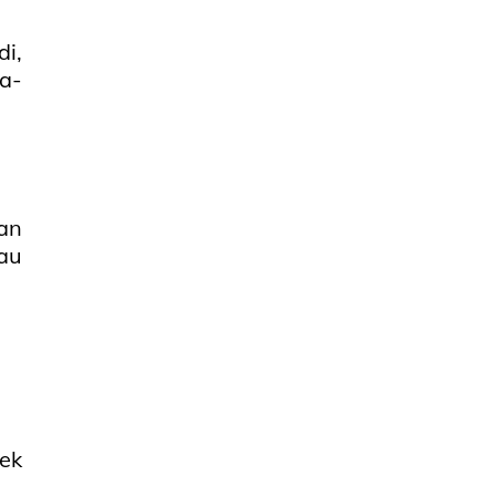
i,
wa-
an
au
ek