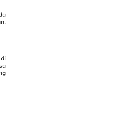
da
n,
di
sa
ng